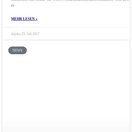
er
MEHR LESEN »
dajoha
23. Juli 2017
NEWS