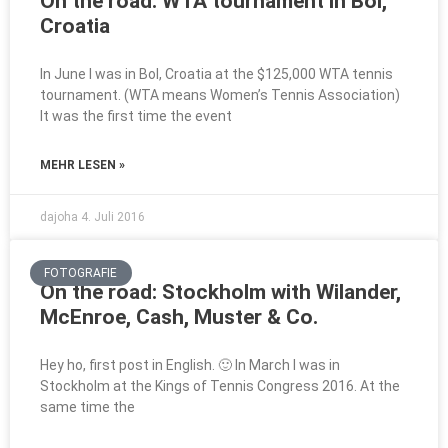
On the road: WTA tournament in Bol,
Croatia
In June I was in Bol, Croatia at the $125,000 WTA tennis
tournament. (WTA means Women’s Tennis Association)
It was the first time the event
MEHR LESEN »
dajoha
4. Juli 2016
FOTOGRAFIE
On the road: Stockholm with Wilander,
McEnroe, Cash, Muster & Co.
Hey ho, first post in English. 🙂 In March I was in
Stockholm at the Kings of Tennis Congress 2016. At the
same time the