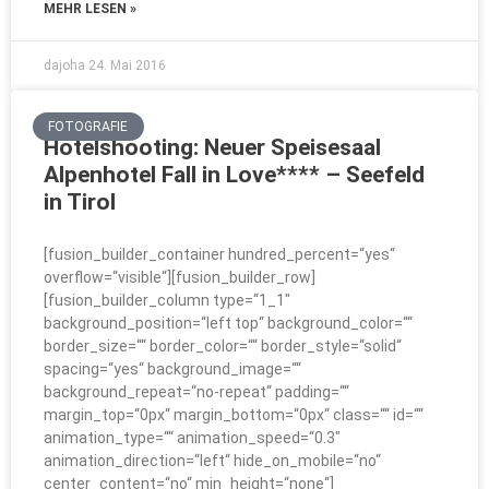
MEHR LESEN »
dajoha
24. Mai 2016
FOTOGRAFIE
Hotelshooting: Neuer Speisesaal
Alpenhotel Fall in Love**** – Seefeld
in Tirol
[fusion_builder_container hundred_percent=“yes“
overflow=“visible“][fusion_builder_row]
[fusion_builder_column type=“1_1″
background_position=“left top“ background_color=““
border_size=““ border_color=““ border_style=“solid“
spacing=“yes“ background_image=““
background_repeat=“no-repeat“ padding=““
margin_top=“0px“ margin_bottom=“0px“ class=““ id=““
animation_type=““ animation_speed=“0.3″
animation_direction=“left“ hide_on_mobile=“no“
center_content=“no“ min_height=“none“]