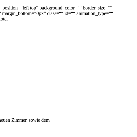
_position=“left top“ background_color=““ border_size=““
“ margin_bottom=“0px“ class=““ id=““ animation_type=““
otel
d.
n neuen Zimmer, sowie dem