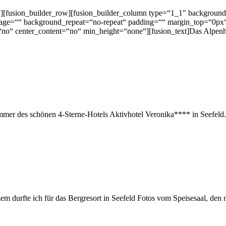
“][fusion_builder_row][fusion_builder_column type=“1_1″ background
mage=““ background_repeat=“no-repeat“ padding=““ margin_top=“0px
“no“ center_content=“no“ min_height=“none“][fusion_text]Das Alpenh
Zimmer des schönen 4-Sterne-Hotels Aktivhotel Veronika**** in Seefel
em durfte ich für das Bergresort in Seefeld Fotos vom Speisesaal, de