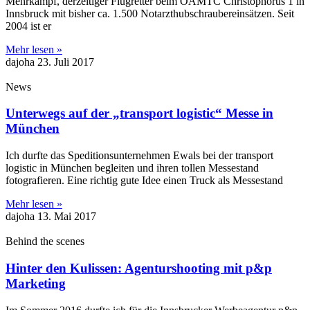
Mehrkampf, derzeitiger Flugretter beim ÖAMTC Christophorus 1 in
Innsbruck mit bisher ca. 1.500 Notarzthubschraubereinsätzen. Seit
2004 ist er
Mehr lesen »
dajoha
23. Juli 2017
News
Unterwegs auf der „transport logistic“ Messe in
München
Ich durfte das Speditionsunternehmen Ewals bei der transport
logistic in München begleiten und ihren tollen Messestand
fotografieren. Eine richtig gute Idee einen Truck als Messestand
Mehr lesen »
dajoha
13. Mai 2017
Behind the scenes
Hinter den Kulissen: Agenturshooting mit p&p
Marketing