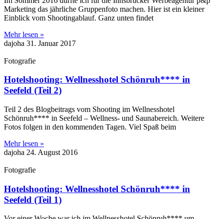
Im Sommer 2016 durfte ich für die Innsbrucker Werbeagentur p&p
Marketing das jährliche Gruppenfoto machen. Hier ist ein kleiner
Einblick vom Shootingablauf. Ganz unten findet
Mehr lesen »
dajoha
31. Januar 2017
Fotografie
Hotelshooting: Wellnesshotel Schönruh**** in
Seefeld (Teil 2)
Teil 2 des Blogbeitrags vom Shooting im Wellnesshotel
Schönruh**** in Seefeld – Wellness- und Saunabereich. Weitere
Fotos folgen in den kommenden Tagen. Viel Spaß beim
Mehr lesen »
dajoha
24. August 2016
Fotografie
Hotelshooting: Wellnesshotel Schönruh**** in
Seefeld (Teil 1)
Vor einer Woche war ich im Wellnesshotel Schönruh**** um