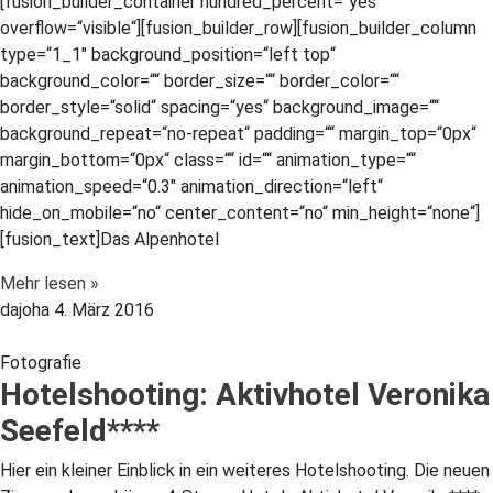
[fusion_builder_container hundred_percent=“yes“
overflow=“visible“][fusion_builder_row][fusion_builder_column
type=“1_1″ background_position=“left top“
background_color=““ border_size=““ border_color=““
border_style=“solid“ spacing=“yes“ background_image=““
background_repeat=“no-repeat“ padding=““ margin_top=“0px“
margin_bottom=“0px“ class=““ id=““ animation_type=““
animation_speed=“0.3″ animation_direction=“left“
hide_on_mobile=“no“ center_content=“no“ min_height=“none“]
[fusion_text]Das Alpenhotel
Mehr lesen »
dajoha
4. März 2016
Fotografie
Hotelshooting: Aktivhotel Veronika
Seefeld****
Hier ein kleiner Einblick in ein weiteres Hotelshooting. Die neuen