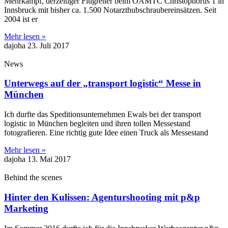
Mehrkampf, derzeitiger Flugretter beim ÖAMTC Christophorus 1 in
Innsbruck mit bisher ca. 1.500 Notarzthubschraubereinsätzen. Seit
2004 ist er
Mehr lesen »
dajoha
23. Juli 2017
News
Unterwegs auf der „transport logistic“ Messe in
München
Ich durfte das Speditionsunternehmen Ewals bei der transport
logistic in München begleiten und ihren tollen Messestand
fotografieren. Eine richtig gute Idee einen Truck als Messestand
Mehr lesen »
dajoha
13. Mai 2017
Behind the scenes
Hinter den Kulissen: Agenturshooting mit p&p
Marketing