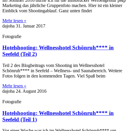
Im Sommer 2016 durfte ich für die Innsbrucker Werbeagentur p&p
Marketing das jährliche Gruppenfoto machen. Hier ist ein kleiner
Einblick vom Shootingablauf. Ganz unten findet
Mehr lesen »
dajoha
31. Januar 2017
Fotografie
Hotelshooting: Wellnesshotel Schönruh**** in
Seefeld (Teil 2)
Teil 2 des Blogbeitrags vom Shooting im Wellnesshotel
Schönruh**** in Seefeld – Wellness- und Saunabereich. Weitere
Fotos folgen in den kommenden Tagen. Viel Spaß beim
Mehr lesen »
dajoha
24. August 2016
Fotografie
Hotelshooting: Wellnesshotel Schönruh**** in
Seefeld (Teil 1)
Vor einer Woche war ich im Wellnesshotel Schönruh**** um