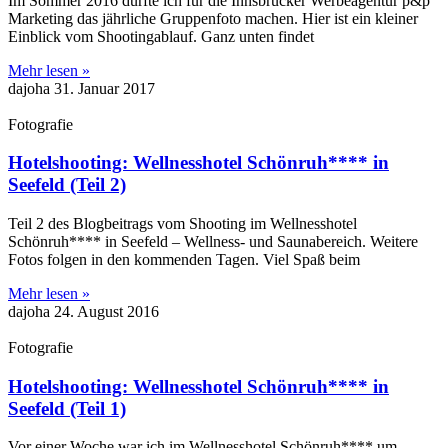
Im Sommer 2016 durfte ich für die Innsbrucker Werbeagentur p&p
Marketing das jährliche Gruppenfoto machen. Hier ist ein kleiner
Einblick vom Shootingablauf. Ganz unten findet
Mehr lesen »
dajoha
31. Januar 2017
Fotografie
Hotelshooting: Wellnesshotel Schönruh**** in
Seefeld (Teil 2)
Teil 2 des Blogbeitrags vom Shooting im Wellnesshotel
Schönruh**** in Seefeld – Wellness- und Saunabereich. Weitere
Fotos folgen in den kommenden Tagen. Viel Spaß beim
Mehr lesen »
dajoha
24. August 2016
Fotografie
Hotelshooting: Wellnesshotel Schönruh**** in
Seefeld (Teil 1)
Vor einer Woche war ich im Wellnesshotel Schönruh**** um