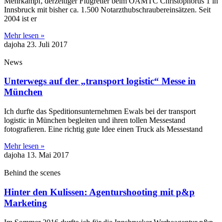
Mehrkampf, derzeitiger Flugretter beim ÖAMTC Christophorus 1 in
Innsbruck mit bisher ca. 1.500 Notarzthubschraubereinsätzen. Seit
2004 ist er
Mehr lesen »
dajoha
23. Juli 2017
News
Unterwegs auf der „transport logistic“ Messe in
München
Ich durfte das Speditionsunternehmen Ewals bei der transport
logistic in München begleiten und ihren tollen Messestand
fotografieren. Eine richtig gute Idee einen Truck als Messestand
Mehr lesen »
dajoha
13. Mai 2017
Behind the scenes
Hinter den Kulissen: Agenturshooting mit p&p
Marketing