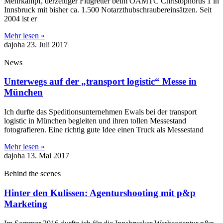
Mehrkampf, derzeitiger Flugretter beim ÖAMTC Christophorus 1 in
Innsbruck mit bisher ca. 1.500 Notarzthubschraubereinsätzen. Seit
2004 ist er
Mehr lesen »
dajoha
23. Juli 2017
News
Unterwegs auf der „transport logistic“ Messe in
München
Ich durfte das Speditionsunternehmen Ewals bei der transport
logistic in München begleiten und ihren tollen Messestand
fotografieren. Eine richtig gute Idee einen Truck als Messestand
Mehr lesen »
dajoha
13. Mai 2017
Behind the scenes
Hinter den Kulissen: Agenturshooting mit p&p
Marketing