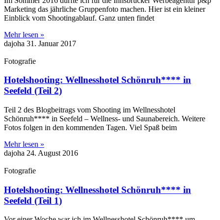
Im Sommer 2016 durfte ich für die Innsbrucker Werbeagentur p&p
Marketing das jährliche Gruppenfoto machen. Hier ist ein kleiner
Einblick vom Shootingablauf. Ganz unten findet
Mehr lesen »
dajoha
31. Januar 2017
Fotografie
Hotelshooting: Wellnesshotel Schönruh**** in
Seefeld (Teil 2)
Teil 2 des Blogbeitrags vom Shooting im Wellnesshotel
Schönruh**** in Seefeld – Wellness- und Saunabereich. Weitere
Fotos folgen in den kommenden Tagen. Viel Spaß beim
Mehr lesen »
dajoha
24. August 2016
Fotografie
Hotelshooting: Wellnesshotel Schönruh**** in
Seefeld (Teil 1)
Vor einer Woche war ich im Wellnesshotel Schönruh**** um