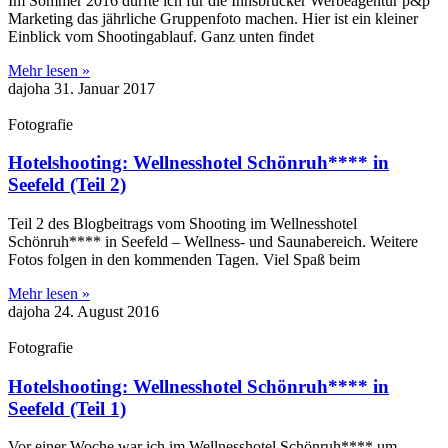
Im Sommer 2016 durfte ich für die Innsbrucker Werbeagentur p&p
Marketing das jährliche Gruppenfoto machen. Hier ist ein kleiner
Einblick vom Shootingablauf. Ganz unten findet
Mehr lesen »
dajoha
31. Januar 2017
Fotografie
Hotelshooting: Wellnesshotel Schönruh**** in
Seefeld (Teil 2)
Teil 2 des Blogbeitrags vom Shooting im Wellnesshotel
Schönruh**** in Seefeld – Wellness- und Saunabereich. Weitere
Fotos folgen in den kommenden Tagen. Viel Spaß beim
Mehr lesen »
dajoha
24. August 2016
Fotografie
Hotelshooting: Wellnesshotel Schönruh**** in
Seefeld (Teil 1)
Vor einer Woche war ich im Wellnesshotel Schönruh**** um