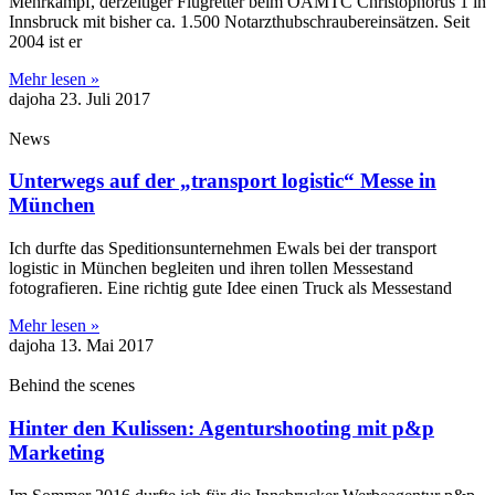
Mehrkampf, derzeitiger Flugretter beim ÖAMTC Christophorus 1 in
Innsbruck mit bisher ca. 1.500 Notarzthubschraubereinsätzen. Seit
2004 ist er
Mehr lesen »
dajoha
23. Juli 2017
News
Unterwegs auf der „transport logistic“ Messe in
München
Ich durfte das Speditionsunternehmen Ewals bei der transport
logistic in München begleiten und ihren tollen Messestand
fotografieren. Eine richtig gute Idee einen Truck als Messestand
Mehr lesen »
dajoha
13. Mai 2017
Behind the scenes
Hinter den Kulissen: Agenturshooting mit p&p
Marketing