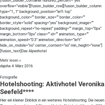
[fusion_builder_container hundred_percent=“yes“
overflow=“visible“][fusion_builder_row][fusion_builder_column
type=“1_1″ background_position=“left top“
background_color=““ border_size=““ border_color=““
border_style=“solid“ spacing=“yes“ background_image=““
background_repeat=“no-repeat“ padding=““ margin_top=“0px“
margin_bottom=“0px“ class=““ id=““ animation_type=““
animation_speed=“0.3″ animation_direction=“left“
hide_on_mobile=“no“ center_content=“no“ min_height=“none“]
[fusion_text]Das Alpenhotel
Mehr lesen »
dajoha
4. März 2016
Fotografie
Hotelshooting: Aktivhotel Veronika
Seefeld****
Hier ein kleiner Einblick in ein weiteres Hotelshooting. Die neuen